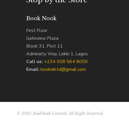
Book Nook
First Floor
Gateview Plaza
Block 31, Plot 11
Admiralty Way, Lekki 1, Lagos
Call us:
‭+234 908 564 8059‬
Email:
booknkltd@gmail.com
© 2021 BookNook Limited. All Right Reserved.