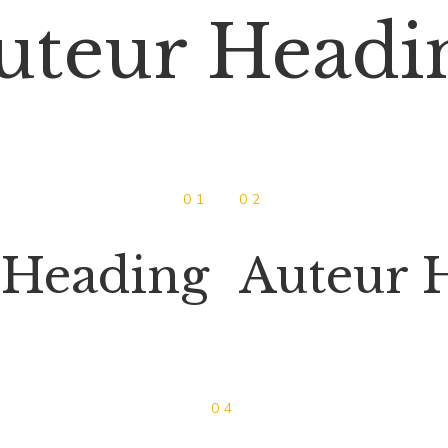
uteur Headi
01
02
 Heading
Auteur 
04