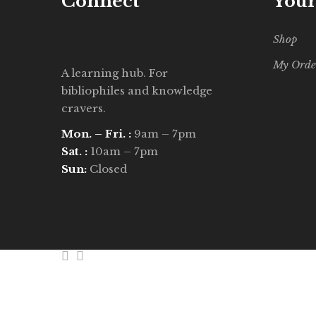
Connect
Your
Shop
My Orde
A learning hub. For
bibliophiles and knowledge
cravers.
Mon. – Fri. :
9am – 7pm
Sat. :
10am – 7pm
Sun:
Closed