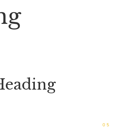
ng
Heading
05